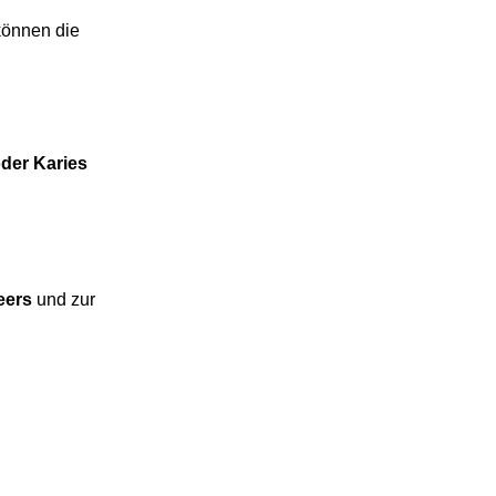
können die
der Karies
eers
und zur