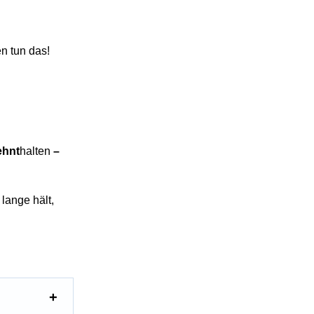
n tun das!
ehnt
halten
–
lange hält,