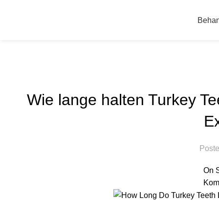
Behan
Blog
Startseite
Nicht kategorisiert
NI
Wie lange halten Turkey Te
Ex
Poste
On S
Komm