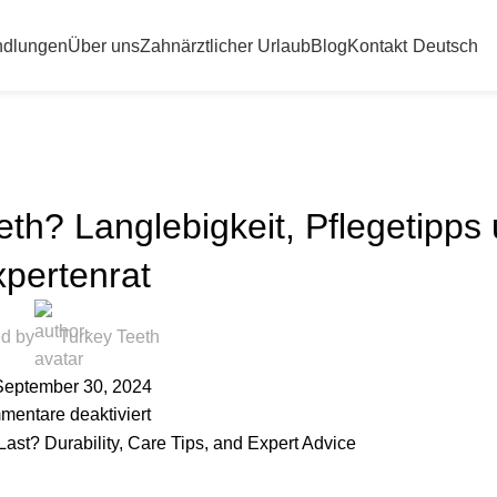
dlungen
Über uns
Zahnärztlicher Urlaub
Blog
Kontakt
Deutsch
CHT KATEGORISIERT
eth? Langlebigkeit, Pflegetipps
pertenrat
d by
Turkey Teeth
eptember 30, 2024
entare deaktiviert