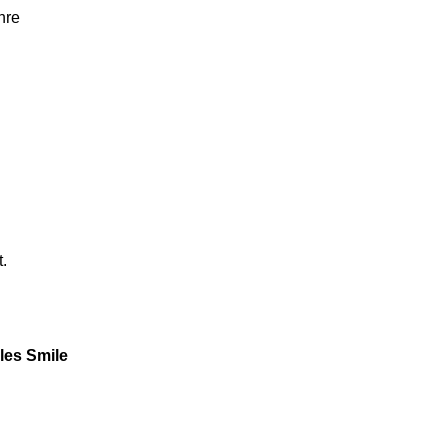
hre
t.
ales Smile