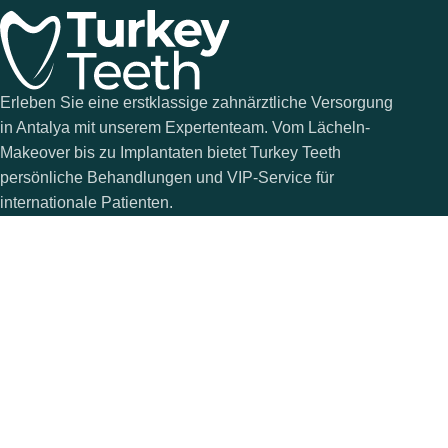
Erleben Sie eine erstklassige zahnärztliche Versorgung
in Antalya mit unserem Expertenteam. Vom Lächeln-
Makeover bis zu Implantaten bietet Turkey Teeth
persönliche Behandlungen und VIP-Service für
internationale Patienten.
POPULÄRE
NÜTZLICHE
VERBINDEN
LINKS
Kosmetische
Instagram
Zahnmedizin
Behandlungen
Facebook
Allgemeine
Über uns
Behandlungen
YouTube
Kontakt
Zahnimplantate
TikTok
Blog
Turkey Teeth ist eine Marke von Smile Turkey. © 2025
Facebook