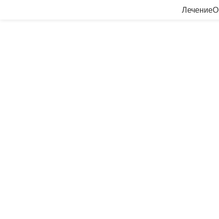
Лечение
О
Профессиональное лечение з
Зубы из индейки 
для обновления 
Откройте для себя высококачественн
в Анталии с помощью Turkey Teeth. Е