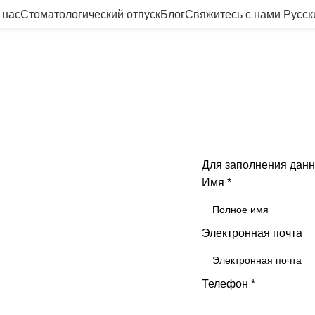
 нас
Стоматологический отпуск
Блог
Свяжитесь с нами
Русск
Свяжитесь
убов в Анталии
Для заполнения данн
- ваше место
Имя
*
улыбки
Электронная почта
ое стоматологическое лечение
Телефон
*
сли вам нужны зубные