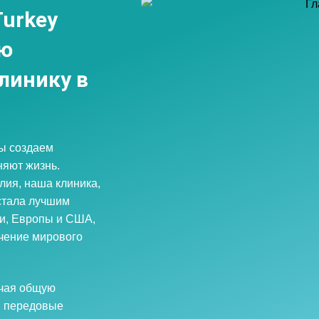
Turkey
ую
линику в
мы создаем
няют жизнь.
лия, наша клиника,
стала лучшим
и, Европы и США,
чение мирового
ючая общую
и передовые