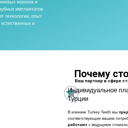
ниевых коронок и
 зубных имплантатов
ет технологии, опыт
 естественных и
Почему ст
Ваш партнер в сфере ст
Индивидуальное пла
Турции
В клинике Turkey Teeth мы
пре
соответствующие вашим потреб
работают
с ведущими стоматол