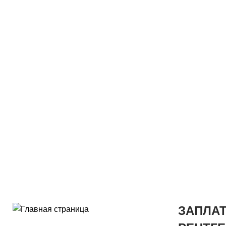
имплантаты, циркониевые коронки ил
команда экспертов обеспечивает инд
обслуживание для иностранных пацие
Европы и США.
ЗАПЛАТ